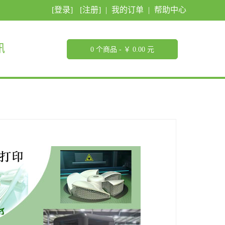
[登录]
[注册]
|
我的订单
|
帮助中心
讯
0 个商品 - ￥ 0.00 元